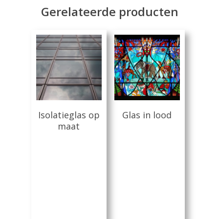
Gerelateerde producten
Lees Meer
Lees Meer
Isolatieglas op
Glas in lood
Home
maat
Producten
Offerteformulier
Dubbelglas
Ventilatieroosters
Subsidie glas
Gelaagd glas
Projecten