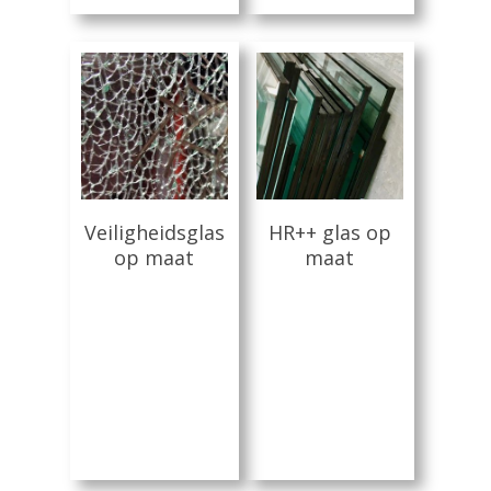
Gehard glas
Algemene Voorwa
Enkelglas
Glas in lood
Lees Meer
Lees Meer
Veiligheidsglas
HR++ glas op
op maat
maat