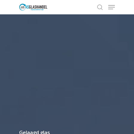
Hit enter to search or ESC to close
Gelaagd glas