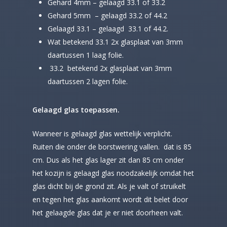
Gehard 4mm – gelaagd 33.1 of 33.2
Gehard 5mm – gelaagd 33.2 of 44.2
Gelaagd 33.1 – gelaagd 33.1 of 44.2.
Home
Wat betekend 33.1 2x glasplaat van 3mm
daartussen 1 laag folie.
Producten
33.2 betekend 2x glasplaat van 3mm
Offerteformulier
Dubbelglas
daartussen 2 lagen folie.
Ventilatieroosters
Subsidie glas
Gelaagd glas toepassen.
Gelaagd glas
Projecten
Wanneer is gelaagd glas wettelijk verplicht.
Gehard glas
Algemene Voorwa
Ruiten die onder de borstwering vallen. dat is 85
Enkelglas
cm. Dus als het glas lager zit dan 85 cm onder
het kozijn is gelaagd glas noodzakelijk omdat het
Glas in lood
glas dicht bij de grond zit. Als je valt of struikelt
en tegen het glas aankomt wordt dit belet door
het gelaagde glas dat je er niet doorheen valt.