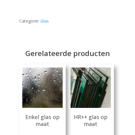
Categorie:
Glas
Home
Producten
Gerelateerde producten
Offerteformulier
Dubbelglas
Ventilatieroosters
Subsidie glas
Gelaagd glas
Projecten
Gehard glas
Algemene Voorwa
Enkelglas
Lees Meer
Lees Meer
Glas in lood
Enkel glas op
HR++ glas op
maat
maat