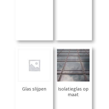
Lees Meer
Lees Meer
Glas slijpen
Isolatieglas op
maat