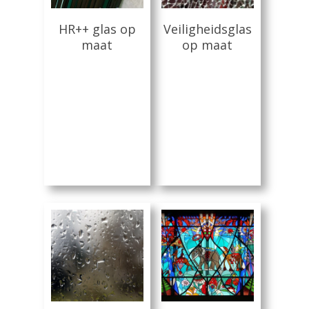
Lees Meer
Lees Meer
HR++ glas op
Veiligheidsglas
maat
op maat