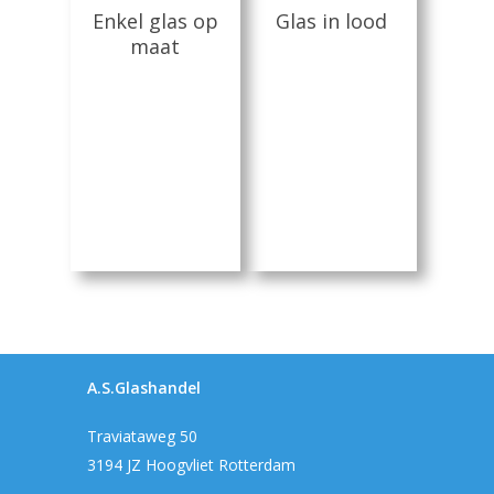
Lees Meer
Lees Meer
Enkel glas op
Glas in lood
maat
A.S.Glashandel
Traviataweg 50
3194 JZ Hoogvliet Rotterdam