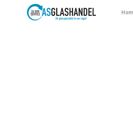
Hom
Hit enter to search or ESC to close