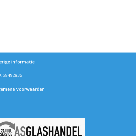
erige informatie
K 58492836
gemene Voorwaarden