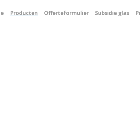
e
Producten
Offerteformulier
Subsidie glas
P