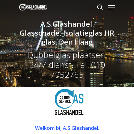
A.S.Glashandel.
Glasschade. Isolatieglas HR
Hit enter to search or ESC to close
glas. Den Haag
Dubbelglas plaatsen.
24/7 dienst. Tel: 010
7952765
Welkom bij A.S.Glashandel.