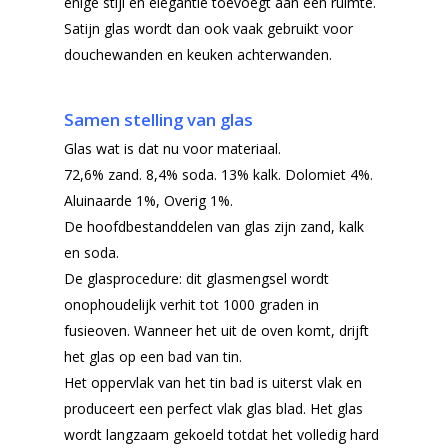
enige stijl en elegantie toevoegt aan een ruimte.
Offerteformulier
Dubbelglas
Satijn glas wordt dan ook vaak gebruikt voor
Ventilatieroosters
Subsidie glas
douchewanden en keuken achterwanden.
Gelaagd glas
Projecten
Samen stelling van glas
Gehard glas
Algemene Voorwa
Glas wat is dat nu voor materiaal.
Enkelglas
72,6% zand. 8,4% soda. 13% kalk. Dolomiet 4%.
Glas in lood
Aluinaarde 1%, Overig 1%.
De hoofdbestanddelen van glas zijn zand, kalk
en soda.
De glasprocedure: dit glasmengsel wordt
onophoudelijk verhit tot 1000 graden in
fusieoven. Wanneer het uit de oven komt, drijft
het glas op een bad van tin.
Het oppervlak van het tin bad is uiterst vlak en
produceert een perfect vlak glas blad. Het glas
wordt langzaam gekoeld totdat het volledig hard