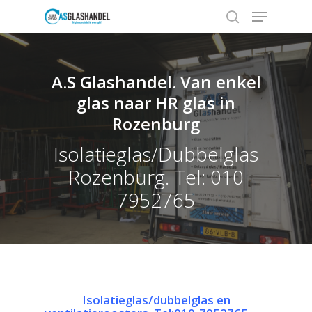
A.S Glashandel. Van enkel
Hit enter to search or ESC to close
glas naar HR glas in
Rozenburg
Isolatieglas/Dubbelglas
Rozenburg. Tel: 010
7952765
Isolatieglas/dubbelglas en