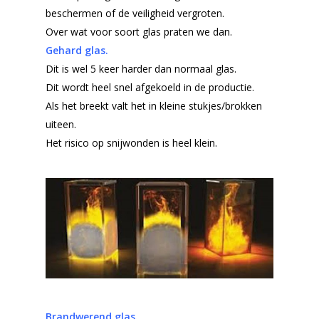
Producten
beschermen of de veiligheid vergroten.
Offerteformulier
Dubbelglas
Over wat voor soort glas praten we dan.
Gehard glas.
Ventilatieroosters
Subsidie glas
Dit is wel 5 keer harder dan normaal glas.
Gelaagd glas
Dit wordt heel snel afgekoeld in de productie.
Projecten
Als het breekt valt het in kleine stukjes/brokken
Gehard glas
Algemene Voorwa
uiteen.
Enkelglas
Het risico op snijwonden is heel klein.
Glas in lood
Brandwerend glas.