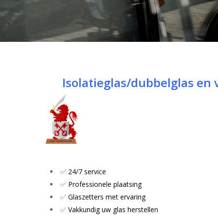
Isolatieglas/dubbelglas en 
✅
24/7 service
Hit enter to search or ESC to close
✅
Professionele plaatsing
✅
Glaszetters met ervaring
✅
Vakkundig uw glas herstellen