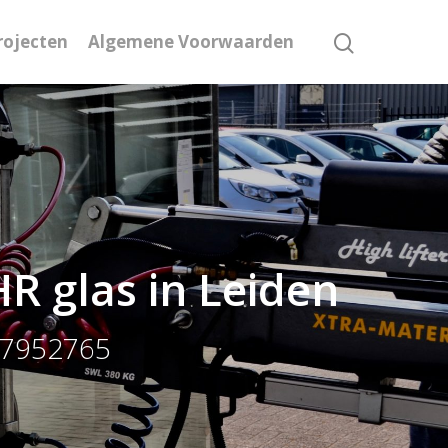
rojecten
Algemene Voorwaarden
R glas in Leiden
0-7952765