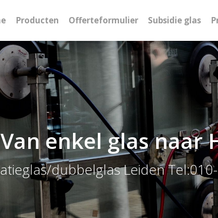
e
Producten
Offerteformulier
Subsidie glas
P
 Van enkel glas naar H
latieglas/dubbelglas Leiden Tel:01