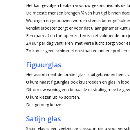
Het kan gevolgen hebben voor uw gezondheid als de luch
De meeste mensen brengen ¾ van hun tijd binnen door
Woningen en gebouwen worden steeds beter geïsoleerd 
ventilatierooster zorgt er voor dat u aangenamer kunt
Een raam af en toe open zetten is niet voldoende om jui
24 uur per dag ventileren met verse lucht zorgt voor ee
Zo kan er geen schimmel ontstaan en andere proble
Figuurglas
Het assortiment decoratief glas is uitgebreid en heeft 
U kunt naast figuurglas ook kruisroeden en glas in lood
Dit om uw woning een bepaalde uitstraling mee te gev
U kunt kiezen uit 46 soorten.
Dus genoeg keuze.
Satijn glas
Satijn glas is een veelzijdige glassoort die u voor versc