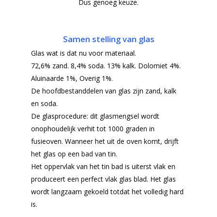
Dus genoeg keuze.
Gelaagd glas
Projecten
Gehard glas
Algemene Voorwa
Samen stelling van glas
Enkelglas
Glas wat is dat nu voor materiaal.
Glas in lood
72,6% zand. 8,4% soda. 13% kalk. Dolomiet 4%.
Aluinaarde 1%, Overig 1%.
De hoofdbestanddelen van glas zijn zand, kalk
en soda.
De glasprocedure: dit glasmengsel wordt
onophoudelijk verhit tot 1000 graden in
fusieoven. Wanneer het uit de oven komt, drijft
het glas op een bad van tin.
Het oppervlak van het tin bad is uiterst vlak en
produceert een perfect vlak glas blad. Het glas
wordt langzaam gekoeld totdat het volledig hard
is.