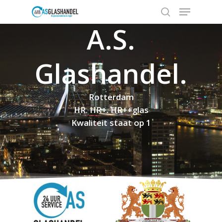
A.S.
Glashandel.
Hit enter to search or ESC to close
Rotterdam
HR. HR+. HR++glas
Kwaliteit staat op 1