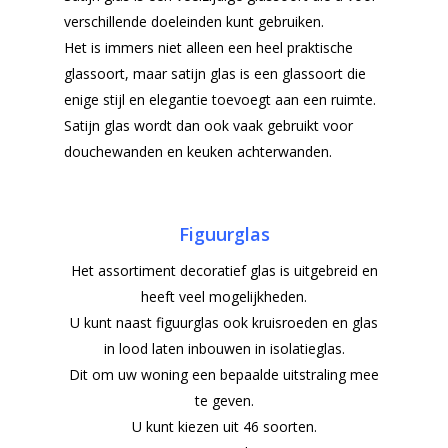
verschillende doeleinden kunt gebruiken.
Het is immers niet alleen een heel praktische
glassoort, maar satijn glas is een glassoort die
enige stijl en elegantie toevoegt aan een ruimte.
Satijn glas wordt dan ook vaak gebruikt voor
douchewanden en keuken achterwanden.
Figuurglas
Het assortiment decoratief glas is uitgebreid en
Home
heeft veel mogelijkheden.
U kunt naast figuurglas ook kruisroeden en glas
Producten
in lood laten inbouwen in isolatieglas.
Dit om uw woning een bepaalde uitstraling mee
Offerteformulier
Dubbelglas
te geven.
Ventilatieroosters
Subsidie glas
U kunt kiezen uit 46 soorten.