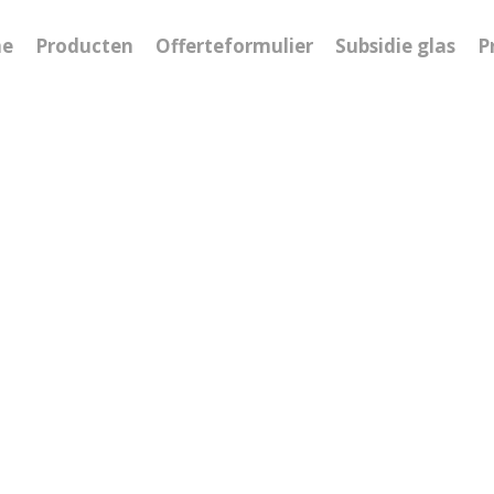
e
Producten
Offerteformulier
Subsidie glas
P