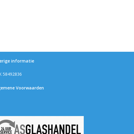
erige informatie
K 58492836
gemene Voorwaarden