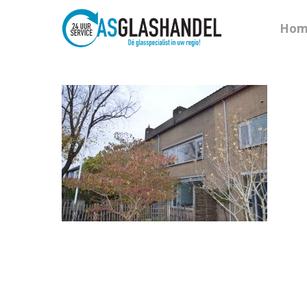
Hom
Hit enter to search or ESC to close