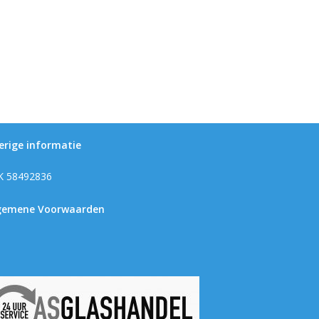
erige informatie
K 58492836
gemene Voorwaarden