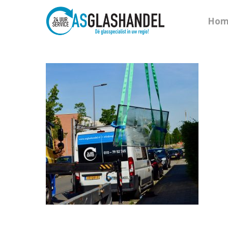
Hom
Hit enter to search or ESC to close