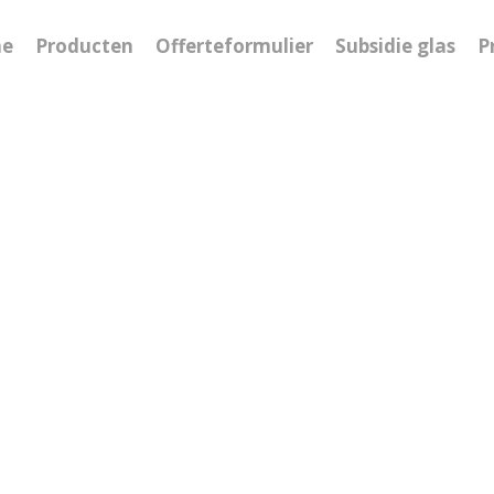
e
Producten
Offerteformulier
Subsidie glas
P