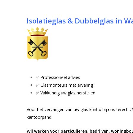
Isolatieglas & Dubbelglas in W
✅
Professioneel advies
✅ Glasmonteurs met ervaring
✅ Vakkundig uw glas herstellen
Voor het vervangen van uw glas kunt u bij ons terecht.
Hit enter to search or ESC to close
kantoorpand.
Wij werken voor particulieren, bedrijven, woning