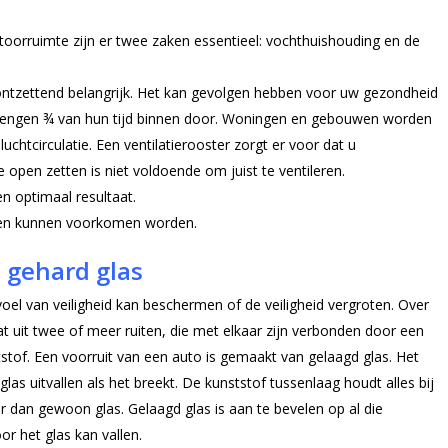
oorruimte zijn er twee zaken essentieel: vochthuishouding en de
e ontzettend belangrijk. Het kan gevolgen hebben voor uw gezondheid
 brengen ¾ van hun tijd binnen door. Woningen en gebouwen worden
chtcirculatie. Een ventilatierooster zorgt er voor dat u
pen zetten is niet voldoende om juist te ventileren.
n optimaal resultaat.
men kunnen voorkomen worden.
 gehard glas
oel van veiligheid kan beschermen of de veiligheid vergroten. Over
t uit twee of meer ruiten, die met elkaar zijn verbonden door een
stof. Een voorruit van een auto is gemaakt van gelaagd glas. Het
las uitvallen als het breekt. De kunststof tussenlaag houdt alles bij
ker dan gewoon glas. Gelaagd glas is aan te bevelen op al die
r het glas kan vallen.