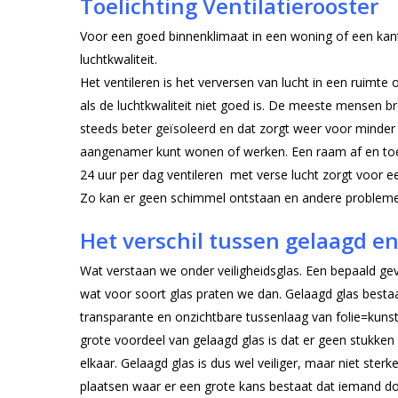
Toelichting Ventilatierooster
Voor een goed binnenklimaat in een woning of een kant
luchtkwaliteit.
Het ventileren is het verversen van lucht in een ruimt
als de luchtkwaliteit niet goed is. De meeste mensen
steeds beter geïsoleerd en dat zorgt weer voor minder lu
aangenamer kunt wonen of werken. Een raam af en toe o
24 uur per dag ventileren met verse lucht zorgt voor ee
Zo kan er geen schimmel ontstaan en andere proble
Het verschil tussen gelaagd en
Wat verstaan we onder veiligheidsglas. Een bepaald gev
wat voor soort glas praten we dan. Gelaagd glas bestaa
transparante en onzichtbare tussenlaag van folie=kunst
grote voordeel van gelaagd glas is dat er geen stukken g
elkaar. Gelaagd glas is dus wel veiliger, maar niet ster
plaatsen waar er een grote kans bestaat dat iemand doo