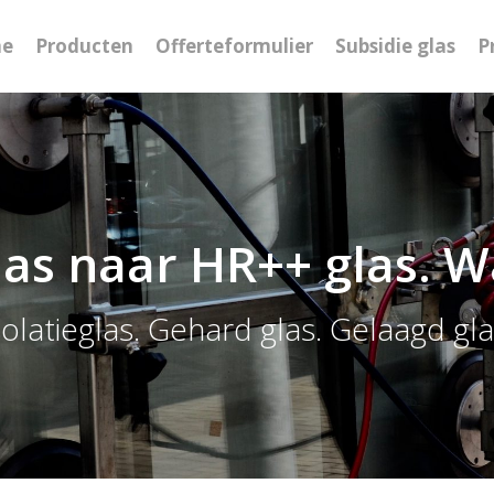
e
Producten
Offerteformulier
Subsidie glas
P
las naar HR++ glas. 
solatieglas. Gehard glas. Gelaagd gla