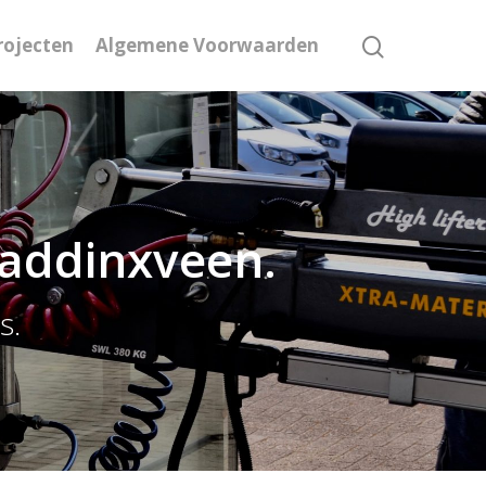
rojecten
Algemene Voorwaarden
Waddinxveen.
s.