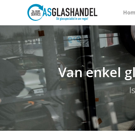
Hom
Van enkel g
I