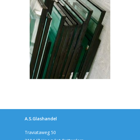
A.S.Glashandel
Traviataweg 50