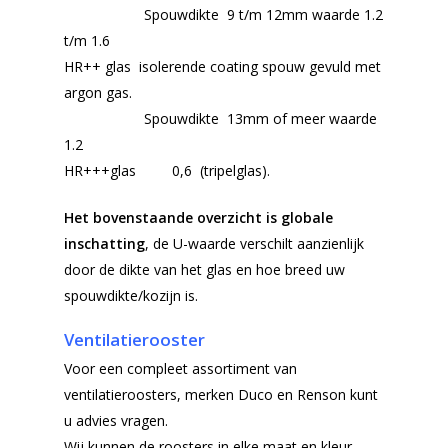
Spouwdikte 9 t/m 12mm waarde 1.2
t/m 1.6
HR++ glas isolerende coating spouw gevuld met
argon gas.
Spouwdikte 13mm of meer waarde
1.2
HR+++glas 0,6 (tripelglas).
Het bovenstaande overzicht is globale
inschatting
, de U-waarde verschilt aanzienlijk
door de dikte van het glas en hoe breed uw
spouwdikte/kozijn is.
Ventilatierooster
Voor een compleet assortiment van
ventilatieroosters, merken Duco en Renson kunt
u advies vragen.
Wij kunnen de roosters in elke maat en kleur