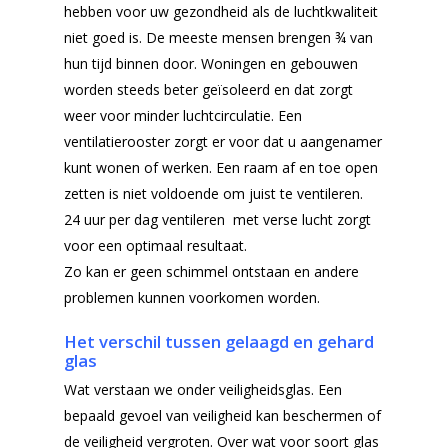
hebben voor uw gezondheid als de luchtkwaliteit
Offerteformulier
Dubbelglas
niet goed is. De meeste mensen brengen ¾ van
hun tijd binnen door. Woningen en gebouwen
Ventilatieroosters
Subsidie glas
worden steeds beter geïsoleerd en dat zorgt
Gelaagd glas
weer voor minder luchtcirculatie. Een
Projecten
ventilatierooster zorgt er voor dat u aangenamer
Gehard glas
Algemene Voorwa
kunt wonen of werken. Een raam af en toe open
Enkelglas
zetten is niet voldoende om juist te ventileren.
24 uur per dag ventileren met verse lucht zorgt
Glas in lood
voor een optimaal resultaat.
Zo kan er geen schimmel ontstaan en andere
problemen kunnen voorkomen worden.
Het verschil tussen gelaagd en gehard
glas
Wat verstaan we onder veiligheidsglas. Een
bepaald gevoel van veiligheid kan beschermen of
de veiligheid vergroten. Over wat voor soort glas