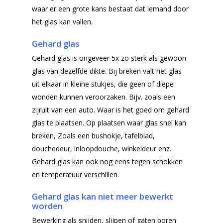
waar er een grote kans bestaat dat iemand door
het glas kan vallen.
Gehard glas
Gehard glas is ongeveer 5x zo sterk als gewoon
glas van dezelfde dikte. Bij breken valt het glas
uit elkaar in kleine stukjes, die geen of diepe
wonden kunnen veroorzaken. Bijv. zoals een
zijruit van een auto. Waar is het goed om gehard
glas te plaatsen. Op plaatsen waar glas snel kan
breken, Zoals een bushokje, tafelblad,
Home
douchedeur, inloopdouche, winkeldeur enz.
Producten
Gehard glas kan ook nog eens tegen schokken
en temperatuur verschillen.
Offerteformulier
Dubbelglas
Gehard glas kan niet meer bewerkt
Ventilatieroosters
Subsidie glas
worden
Gelaagd glas
Bewerking als snijden, slijpen of gaten boren