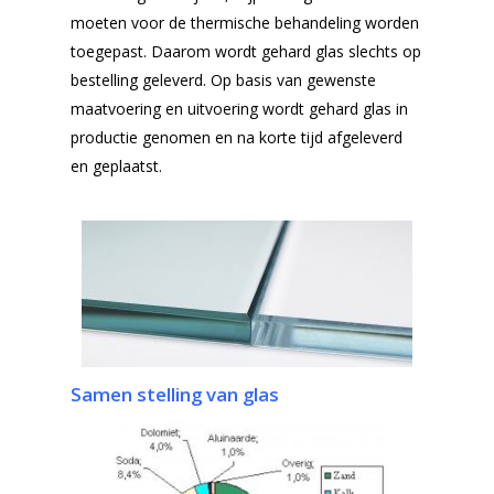
Projecten
moeten voor de thermische behandeling worden
Gehard glas
Algemene Voorwa
toegepast. Daarom wordt gehard glas slechts op
Enkelglas
bestelling geleverd. Op basis van gewenste
maatvoering en uitvoering wordt gehard glas in
Glas in lood
productie genomen en na korte tijd afgeleverd
en geplaatst.
Samen stelling van glas