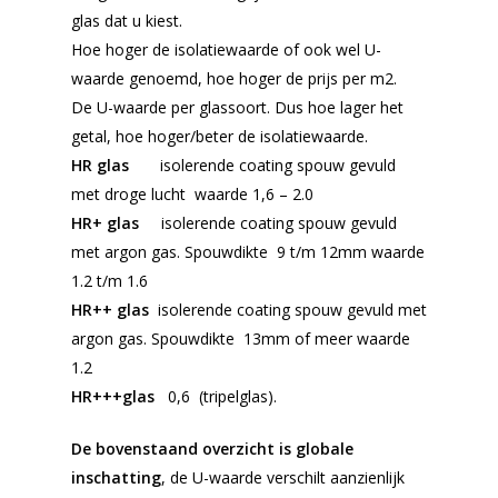
glas dat u kiest.
Hoe hoger de isolatiewaarde of ook wel U-
waarde genoemd, hoe hoger de prijs per m2.
De U-waarde per glassoort.
Dus hoe lager het
getal, hoe hoger/beter de isolatiewaarde.
HR glas
isolerende coating spouw gevuld
met droge lucht waarde 1,6 – 2.0
HR+ glas
isolerende coating spouw gevuld
met argon gas.
Spouwdikte 9 t/m 12mm waarde
1.2 t/m 1.6
HR++ glas
isolerende coating spouw gevuld met
argon gas.
Spouwdikte 13mm of meer waarde
1.2
HR+++glas
0,6 (tripelglas).
De bovenstaand overzicht is globale
inschatting
, de U-waarde verschilt aanzienlijk