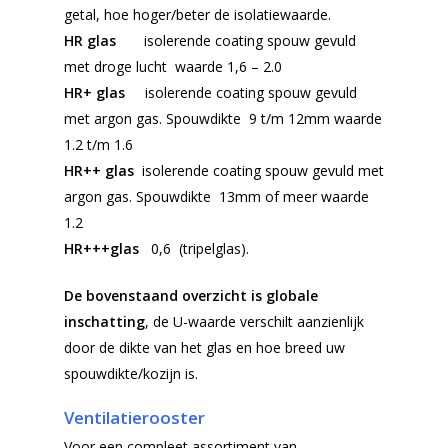
getal, hoe hoger/beter de isolatiewaarde.
HR glas
isolerende coating spouw gevuld
met droge lucht waarde 1,6 – 2.0
HR+ glas
isolerende coating spouw gevuld
met argon gas.
Spouwdikte 9 t/m 12mm waarde
1.2 t/m 1.6
HR++ glas
isolerende coating spouw gevuld met
argon gas.
Spouwdikte 13mm of meer waarde
1.2
HR+++glas
0,6 (tripelglas).
De bovenstaand overzicht is globale
inschatting
, de U-waarde verschilt aanzienlijk
door de dikte van het glas en hoe breed uw
spouwdikte/kozijn is.
Ventilatierooster
Voor een compleet assortiment van