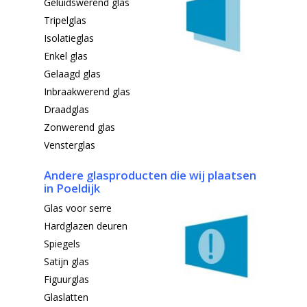
Geluidswerend glas
Tripelglas
Isolatieglas
Enkel glas
Gelaagd glas
Inbraakwerend glas
Draadglas
Zonwerend glas
Vensterglas
Andere glasproducten die wij plaatsen
in
Poeldijk
Glas voor serre
Hardglazen deuren
Spiegels
Satijn glas
Figuurglas
Glaslatten