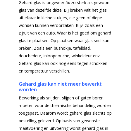
Gehard glas is ongeveer 5x zo sterk als gewoon
glas van dezelfde dikte. Bij breken valt het glas
uit elkaar in kleine stukjes, die geen of diepe
wonden kunnen veroorzaken. Bijv. zoals een
zijruit van een auto. Waar is het goed om gehard
glas te plaatsen. Op plaatsen waar glas snel kan
breken, Zoals een bushokje, tafelblad,
douchedeur, inloopdouche, winkeldeur enz.
Gehard glas kan ook nog eens tegen schokken
Home
en temperatuur verschillen.
Producten
Gehard glas kan niet meer bewerkt
worden
Offerteformulier
Dubbelglas
Bewerking als snijden, slijpen of gaten boren
Ventilatieroosters
Subsidie glas
moeten voor de thermische behandeling worden
Gelaagd glas
toegepast. Daarom wordt gehard glas slechts op
Projecten
bestelling geleverd. Op basis van gewenste
Gehard glas
Algemene Voorwa
maatvoering en uitvoering wordt gehard glas in