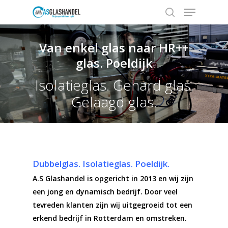
Van enkel glas naar HR++
glas. Poeldijk
Hit enter to search or ESC to close
Isolatieglas. Gehard glas.
Gelaagd glas.
Dubbelglas. Isolatieglas. Poeldijk.
A.S Glashandel is opgericht in 2013 en wij zijn
een jong en dynamisch bedrijf. Door veel
tevreden klanten zijn wij uitgegroeid tot een
erkend bedrijf in Rotterdam en omstreken.