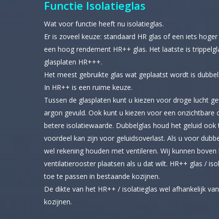
Functie Isolatieglas
Wat voor functie heeft nu isolatieglas.
Er is zoveel keuze: standaard HR glas of een iets hog
een hoog rendement HR++ glas. Het laatste is trippelgla
glasplaten HR+++.
Het meest gebruikte glas wat geplaatst wordt is dubbe
In HR++ is een ruime keuze.
Tussen de glasplaten kunt u kiezen voor droge lucht g
argon gevuld. Ook kunt u kiezen voor een onzichtbare 
betere isolatiewaarde. Dubbelglas houd het geluid ook
voordeel kan zijn voor geluidsoverlast. Als u voor dubb
wel rekening houden met ventileren. Wij kunnen boven 
ventilatierooster plaatsen als u dat wilt. HR++ glas / isola
toe te passen in bestaande kozijnen.
De dikte van het HR++ / isolatieglas wel afhankelijk v
kozijnen.