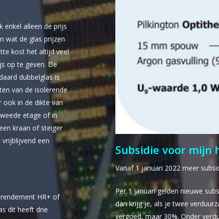
 enkel alleen de prijs
n wat de glas prijzen
te kost het altijd veel
ijs op te geven. De
ndaard dubbelglas is
sten van de isolerende
r ook in de dikte van
e tweede etage of in
 een kraan of steiger
vrijblijvend een
Subsidie voor mijn h
Vanaf 1 januari 2022 meer subsi
Per 1 januari gelden nieuwe subs
er rendement HR+ of
dan krijg je, als je twee verdu
s dit heeft drie
vergoed, maar 30%. Onder verdu