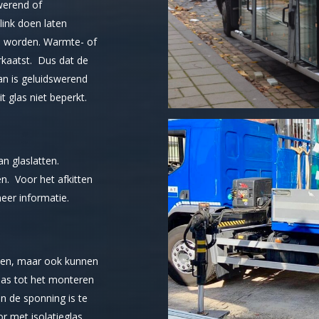
werend of
ink doen laten
m worden. Warmte- of
kaatst. Dus dat de
Dan is geluidswerend
 glas niet beperkt.
an glaslatten.
en. Voor het afkitten
eer informatie.
den, maar ook kunnen
glas tot het monteren
n de sponning is te
r met isolatieglas