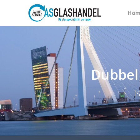
Hom
Dubbel 
I