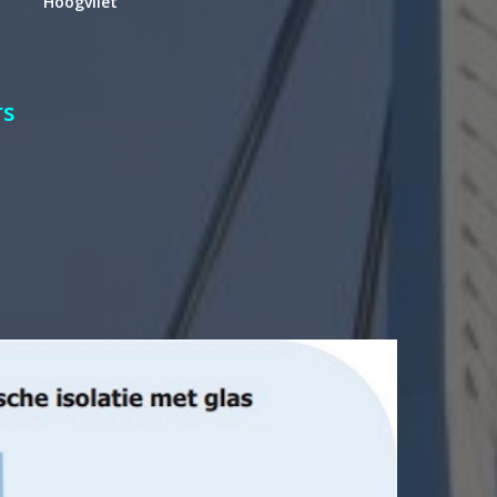
Hoogvliet
ters