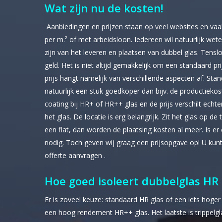
Wat zijn nu de kosten!
Aanbiedingen en prijzen staan op veel websites en vaak
per m.² of met arbeidsloon. Iedereen wil natuurlijk wete
zijn van het leveren en plaatsen van dubbel glas. Tenslot
geld. Het is niet altijd gemakkelijk om een standaard pr
prijs hangt namelijk van verschillende aspecten af. Sta
natuurlijk een stuk goedkoper dan bijv. de productieko
coating bij HR+ of HR++ glas en de prijs verschilt echte
het glas. De locatie is erg belangrijk. Zit het glas op d
een flat, dan worden de plaatsing kosten al meer. Is er
nodig. Toch geven wij graag een prijsopgave op! U kunt 
offerte aanvragen .
Hoe goed isoleert dubbelglas HR
Er is zoveel keuze: standaard HR glas of een iets hog
een hoog rendement HR++ glas. Het laatste is trippelgla