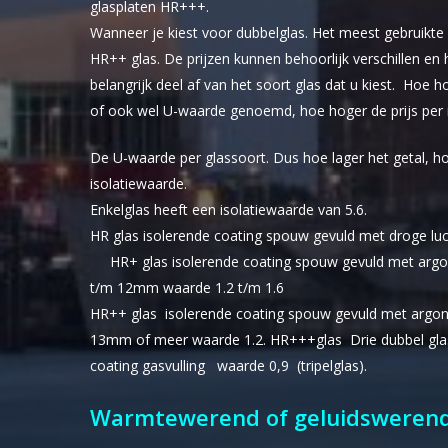
glasplaten HR+++.
Wanneer je kiest voor dubbelglas. Het meest gebruikte
HR++ glas. De prijzen kunnen behoorlijk verschillen e
belangrijk deel af van het soort glas dat u kiest. Hoe 
of ook wel U-waarde genoemd, hoe hoger de prijs per
De U-waarde per glassoort. Dus hoe lager het getal, h
isolatiewaarde.
Enkelglas heeft een isolatiewaarde van 5.6.
HR glas isolerende coating spouw gevuld met droge lu
HR+ glas isolerende coating spouw gevuld met argo
t/m 12mm waarde 1.2 t/m 1.6
HR++ glas isolerende coating spouw gevuld met argo
13mm of meer waarde 1.2. HR+++glas Drie dubbel gl
coating gasvulling waarde 0,9 (tripelglas).
Warmtewerend of geluidswerend