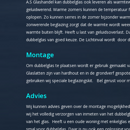
A.S Glashandel kan dubbelglas ook leveren als warmte
geluidwerend. Warme zomers kunnen de temperatuur fl
oplopen. Zo kunnen serres in de zomer bijzonder war
zonwerende beglazing zorgt dat de warmte wordt weer
warmte buiten blijft. Heeft u last van geluidsoverlast. 
dubbelglas van goed keuze. De Lichtinval wordt door dit
Montage
Om dubbelglas te plaatsen wordt er gebruik gemaakt v
Glaslatten zijn van hardhout en in de grondverf gespot
gebruiken wij speciale beglazingskit. Bel gerust voor m
Advies
Wij kunnen advies geven over de montage mogelijkhe
wij het volledig verzorgen van inmeten van het dubbel
van het glas. Heeft u een oude woning met enkelglas e
smal voor dubbelglas. Daar is nu ook een oplossing voo