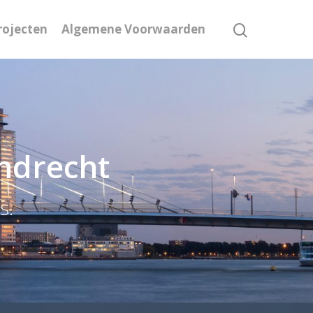
rojecten
Algemene Voorwaarden
endrecht
s.