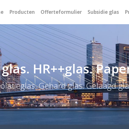
e
Producten
Offerteformulier
Subsidie glas
P
glas. HR++glas. Pap
solatieglas. Gehard glas. Gelaagd gla