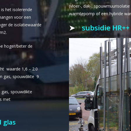
(vloer-, dak-, spouwmuurisolati
 is het isolerende
warmtepomp of een hybride wa
n hangen voor een
hoger de isolatiewaarde
➤
subsidie HR++ 
 m2.
oe hoger/beter de
cht waarde 1,6 – 2.0
n gas, spouwdikte 9
n gas, spouwdikte
as met
 glas