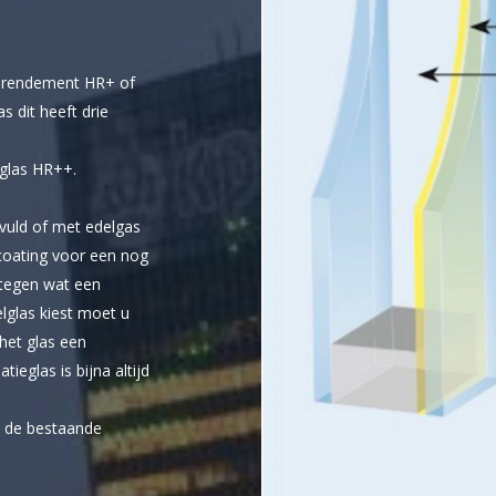
er rendement HR+ of
s dit heeft drie
lglas HR++.
evuld of met edelgas
coating voor een nog
 tegen wat een
elglas kiest moet u
het glas een
tieglas is bijna altijd
an de bestaande