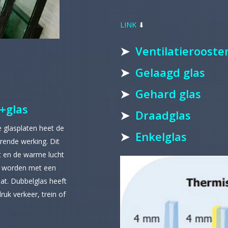
LINK
⬇︎
➤
Ventilatieroos
➤
Gelaagd glas
➤
Gehard glas
+glas
➤
Draadglas
e glasplaten heet de
➤
Enkelglas
erende werking. Dit
t en de warme lucht
ld worden met een
at. Dubbelglas heeft
ruk verkeer, trein of