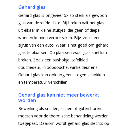
Gehard glas
Gehard glas is ongeveer 5x zo sterk als gewoon
glas van dezelfde dikte. Bij breken valt het glas
uit elkaar in kleine stukjes, die geen of diepe
wonden kunnen veroorzaken. Bijv. zoals een
zijruit van een auto. Waar is het goed om gehard
glas te plaatsen. Op plaatsen waar glas snel kan
breken, Zoals een bushokje, tafelblad,
douchedeur, inloopdouche, winkeldeur enz.
Home
Gehard glas kan ook nog eens tegen schokken
Producten
en temperatuur verschillen.
Gehard glas kan niet meer bewerkt
Offerteformulier
Dubbelglas
worden
Ventilatieroosters
Subsidie glas
Bewerking als snijden, slijpen of gaten boren
moeten voor de thermische behandeling worden
Gelaagd glas
Projecten
toegepast. Daarom wordt gehard glas slechts op
Gehard glas