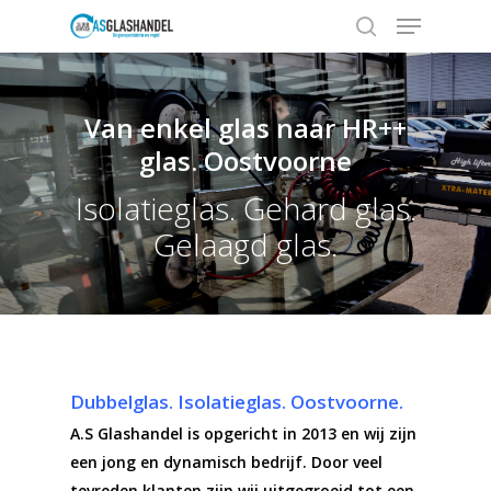
Van enkel glas naar HR++
Hit enter to search or ESC to close
glas. Oostvoorne
Isolatieglas. Gehard glas.
Gelaagd glas.
Dubbelglas. Isolatieglas. Oostvoorne.
A.S Glashandel is opgericht in 2013 en wij zijn
een jong en dynamisch bedrijf. Door veel
tevreden klanten zijn wij uitgegroeid tot een