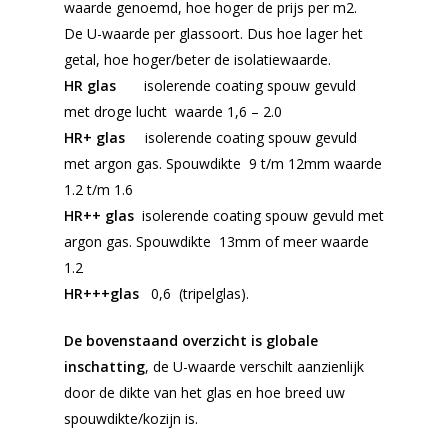
waarde genoemd, hoe hoger de prijs per m2.
De U-waarde per glassoort.
Dus hoe lager het
getal, hoe hoger/beter de isolatiewaarde.
HR glas
isolerende coating spouw gevuld
met droge lucht waarde 1,6 – 2.0
HR+ glas
isolerende coating spouw gevuld
met argon gas.
Spouwdikte 9 t/m 12mm waarde
1.2 t/m 1.6
HR++ glas
isolerende coating spouw gevuld met
argon gas.
Spouwdikte 13mm of meer waarde
1.2
HR+++glas
0,6 (tripelglas).
De bovenstaand overzicht is globale
inschatting
, de U-waarde verschilt aanzienlijk
door de dikte van het glas en hoe breed uw
spouwdikte/kozijn is.