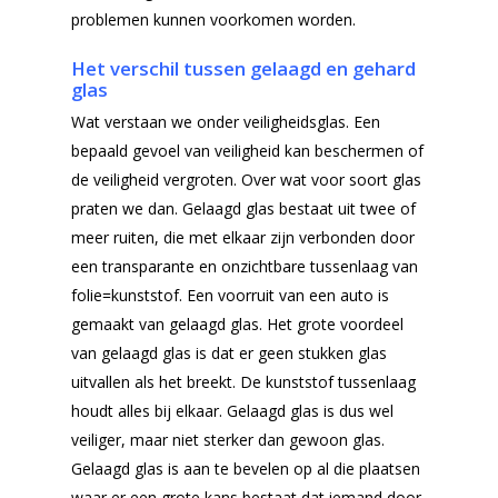
Producten
problemen kunnen voorkomen worden.
Offerteformulier
Dubbelglas
Het verschil tussen gelaagd en gehard
glas
Ventilatieroosters
Subsidie glas
Wat verstaan we onder veiligheidsglas. Een
Gelaagd glas
bepaald gevoel van veiligheid kan beschermen of
Projecten
de veiligheid vergroten. Over wat voor soort glas
Gehard glas
Algemene Voorwa
praten we dan. Gelaagd glas bestaat uit twee of
Enkelglas
meer ruiten, die met elkaar zijn verbonden door
een transparante en onzichtbare tussenlaag van
Glas in lood
folie=kunststof. Een voorruit van een auto is
gemaakt van gelaagd glas. Het grote voordeel
van gelaagd glas is dat er geen stukken glas
uitvallen als het breekt. De kunststof tussenlaag
houdt alles bij elkaar. Gelaagd glas is dus wel
veiliger, maar niet sterker dan gewoon glas.
Gelaagd glas is aan te bevelen op al die plaatsen
waar er een grote kans bestaat dat iemand door