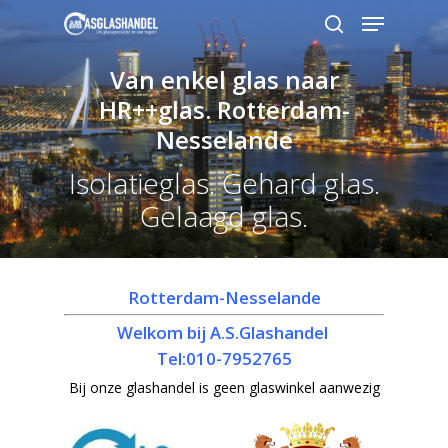
Van enkel glas naar
HR++glas. Rotterdam-
Hit enter to search or ESC to close
Nesselande
Isolatieglas. Gehard glas.
Gelaagd glas.
Rotterdam-Nesselande
Welkom bij A.S.Glashandel
Tel:010-7952765
Bij onze glashandel is geen glaswinkel aanwezig