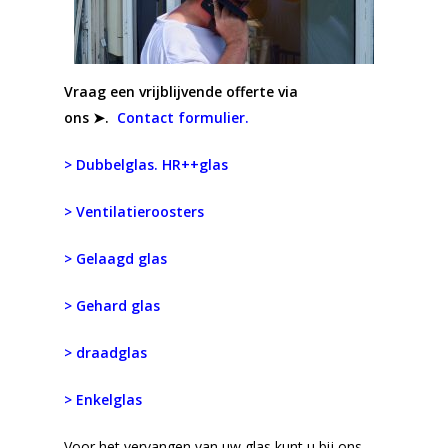
Vraag een vrijblijvende offerte via
ons ➤.
Contact formulier.
> Dubbelglas. HR++glas
> Ventilatieroosters
> Gelaagd glas
> Gehard glas
> draadglas
> Enkelglas
Voor het vervangen van uw glas kunt u bij ons