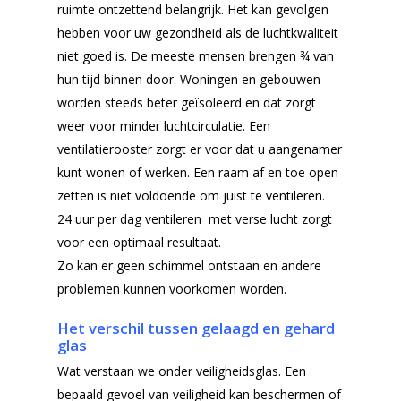
ruimte ontzettend belangrijk. Het kan gevolgen
hebben voor uw gezondheid als de luchtkwaliteit
niet goed is. De meeste mensen brengen ¾ van
hun tijd binnen door. Woningen en gebouwen
worden steeds beter geïsoleerd en dat zorgt
Home
weer voor minder luchtcirculatie. Een
ventilatierooster zorgt er voor dat u aangenamer
Producten
kunt wonen of werken. Een raam af en toe open
Offerteformulier
Dubbelglas
zetten is niet voldoende om juist te ventileren.
24 uur per dag ventileren met verse lucht zorgt
Ventilatieroosters
Subsidie glas
voor een optimaal resultaat.
Gelaagd glas
Zo kan er geen schimmel ontstaan en andere
Projecten
problemen kunnen voorkomen worden.
Gehard glas
Algemene Voorwa
Het verschil tussen gelaagd en gehard
Enkelglas
glas
Glas in lood
Wat verstaan we onder veiligheidsglas. Een
bepaald gevoel van veiligheid kan beschermen of