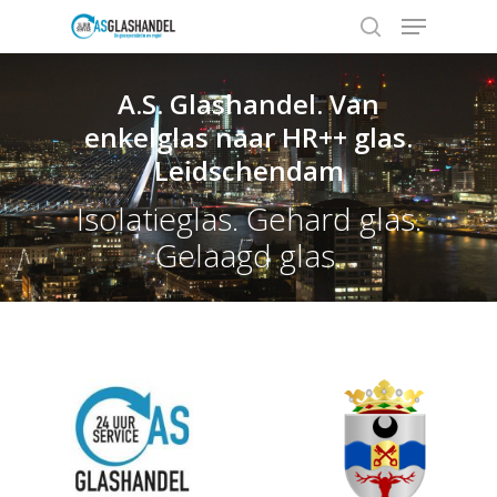
A.S. Glashandel. Van
enkelglas naar HR++ glas.
Hit enter to search or ESC to close
Leidschendam
Isolatieglas. Gehard glas.
Gelaagd glas.