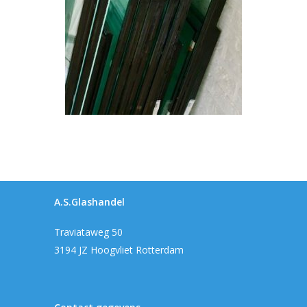
A.S.Glashandel
Traviataweg 50
3194 JZ Hoogvliet Rotterdam