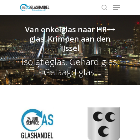
Van enkelglas naar HR++
glas. Krimpen aan den
Hit enter to search or ESC to close
IJssel
Isolatieglas. Gehard glas.
Gelaagd glas.