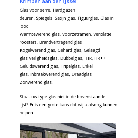
Krimpen aan den IJssel
Glas voor serre,
Hardglazen
deuren,
Spiegels,
Satijn glas,
Figuurglas,
Glas in
lood
Warmtewerend glas,
Voorzetramen,
Ventilatie
roosters,
Brandvertragend glas
Kogelwerend glas,
Gehard glas, Gelaagd
glas
Veiligheidsglas, Dubbelglas, HR, HR++
Geluidswerend glas, Tripelglas, Enkel
glas, Inbraakwerend glas, Draadglas
Zonwerend glas.
Staat uw type glas niet in de bovenstaande
lijst? Er is een grote kans dat wij u alsnog kunnen
helpen.