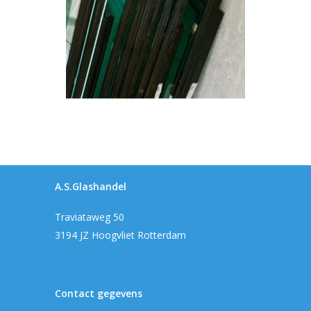
A.S.Glashandel
Traviataweg 50
3194 JZ Hoogvliet Rotterdam
Contact gegevens