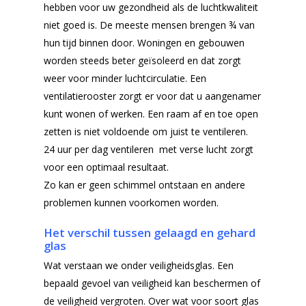
hebben voor uw gezondheid als de luchtkwaliteit
niet goed is. De meeste mensen brengen ¾ van
hun tijd binnen door. Woningen en gebouwen
worden steeds beter geïsoleerd en dat zorgt
Home
weer voor minder luchtcirculatie. Een
ventilatierooster zorgt er voor dat u aangenamer
Producten
kunt wonen of werken. Een raam af en toe open
zetten is niet voldoende om juist te ventileren.
Offerteformulier
Dubbelglas
24 uur per dag ventileren met verse lucht zorgt
Ventilatieroosters
Subsidie glas
voor een optimaal resultaat.
Zo kan er geen schimmel ontstaan en andere
Gelaagd glas
Projecten
problemen kunnen voorkomen worden.
Gehard glas
Algemene Voorwa
Het verschil tussen gelaagd en gehard
Enkelglas
glas
Wat verstaan we onder veiligheidsglas. Een
Glas in lood
bepaald gevoel van veiligheid kan beschermen of
de veiligheid vergroten. Over wat voor soort glas