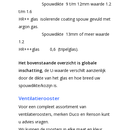
Spouwdikte 9 t/m 12mm waarde 1.2
t/m 1.6
HR++ glas isolerende coating spouw gevuld met
argon gas.
Spouwdikte 13mm of meer waarde
1.2
HR+++glas 0,6 (tripelglas).
Het bovenstaande overzicht is globale
inschatting
, de U-waarde verschilt aanzienlijk
door de dikte van het glas en hoe breed uw
spouwdikte/kozijn is.
Ventilatierooster
Voor een compleet assortiment van
ventilatieroosters, merken Duco en Renson kunt
u advies vragen.
Wij kunnen de roosters in elke maat en kleur