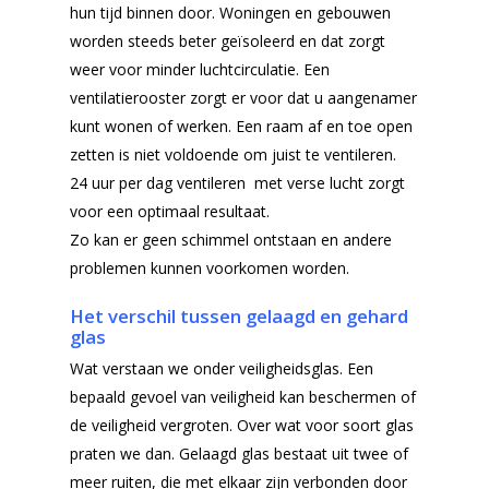
hun tijd binnen door. Woningen en gebouwen
worden steeds beter geïsoleerd en dat zorgt
weer voor minder luchtcirculatie. Een
Home
ventilatierooster zorgt er voor dat u aangenamer
kunt wonen of werken. Een raam af en toe open
Producten
zetten is niet voldoende om juist te ventileren.
Offerteformulier
Dubbelglas
24 uur per dag ventileren met verse lucht zorgt
voor een optimaal resultaat.
Ventilatieroosters
Subsidie glas
Zo kan er geen schimmel ontstaan en andere
Gelaagd glas
problemen kunnen voorkomen worden.
Projecten
Gehard glas
Het verschil tussen gelaagd en gehard
Algemene Voorwa
glas
Enkelglas
Wat verstaan we onder veiligheidsglas. Een
Glas in lood
bepaald gevoel van veiligheid kan beschermen of
de veiligheid vergroten. Over wat voor soort glas
praten we dan. Gelaagd glas bestaat uit twee of
meer ruiten, die met elkaar zijn verbonden door