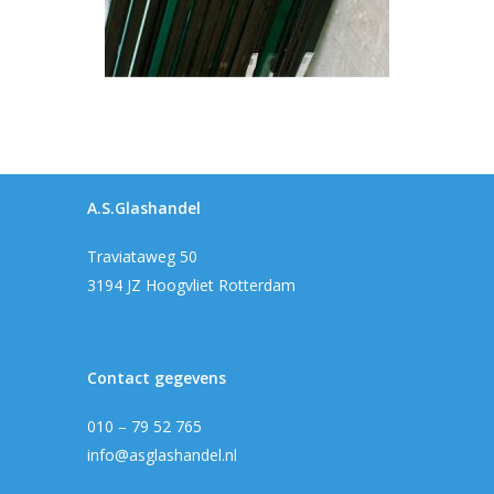
A.S.Glashandel
Traviataweg 50
3194 JZ Hoogvliet Rotterdam
Contact gegevens
010 – 79 52 765
info@asglashandel.nl