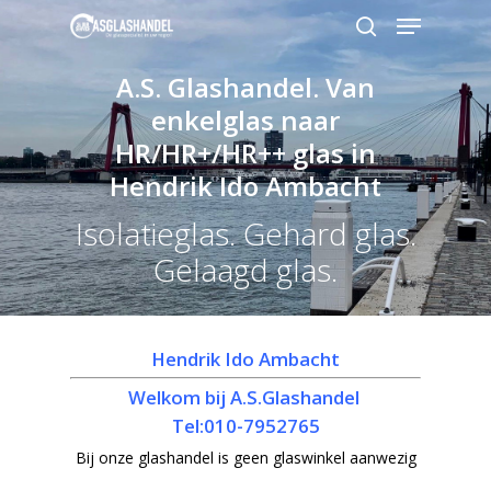
A.S. Glashandel. Van
enkelglas naar
Hit enter to search or ESC to close
HR/HR+/HR++ glas in
Hendrik Ido Ambacht
Isolatieglas. Gehard glas.
Gelaagd glas.
Hendrik Ido Ambacht
Welkom bij A.S.Glashandel
Tel:010-7952765
Bij onze glashandel is geen glaswinkel aanwezig