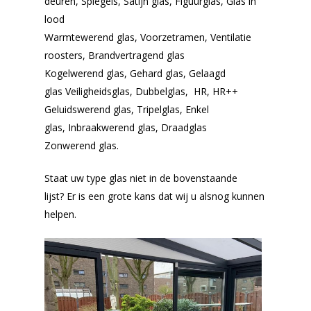
deuren,
Spiegels,
Satijn glas,
Figuurglas,
Glas in
lood
Warmtewerend glas,
Voorzetramen,
Ventilatie
roosters,
Brandvertragend glas
Kogelwerend glas,
Gehard glas, Gelaagd
glas
Veiligheidsglas, Dubbelglas, HR, HR++
Geluidswerend glas, Tripelglas, Enkel
glas, Inbraakwerend glas, Draadglas
Zonwerend glas.
Staat uw type glas niet in de bovenstaande
lijst? Er is een grote kans dat wij u alsnog kunnen
helpen.