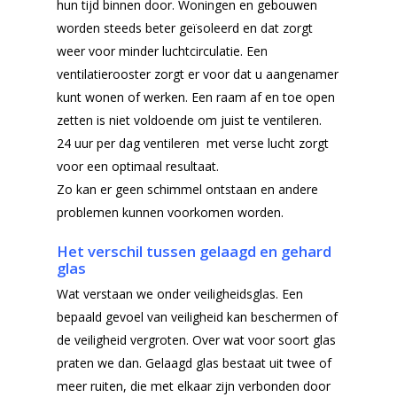
hun tijd binnen door. Woningen en gebouwen
worden steeds beter geïsoleerd en dat zorgt
weer voor minder luchtcirculatie. Een
Home
ventilatierooster zorgt er voor dat u aangenamer
kunt wonen of werken. Een raam af en toe open
Producten
zetten is niet voldoende om juist te ventileren.
Offerteformulier
Dubbelglas
24 uur per dag ventileren met verse lucht zorgt
voor een optimaal resultaat.
Ventilatieroosters
Subsidie glas
Zo kan er geen schimmel ontstaan en andere
Gelaagd glas
problemen kunnen voorkomen worden.
Projecten
Gehard glas
Het verschil tussen gelaagd en gehard
Algemene Voorwa
glas
Enkelglas
Wat verstaan we onder veiligheidsglas. Een
Glas in lood
bepaald gevoel van veiligheid kan beschermen of
de veiligheid vergroten. Over wat voor soort glas
praten we dan. Gelaagd glas bestaat uit twee of
meer ruiten, die met elkaar zijn verbonden door