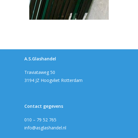
A.S.Glashandel
Traviataweg 50
3194 JZ Hoogvliet Rotterdam
Contact gegevens
010 – 79 52 765
info@asglashandel.nl