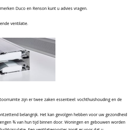
, merken Duco en Renson kunt u advies vragen.
nde ventilatie.
oorruimte zijn er twee zaken essentieel: vochthuishouding en de
e ontzettend belangrijk. Het kan gevolgen hebben voor uw gezondheid
 brengen ¾ van hun tijd binnen door. Woningen en gebouwen worden
chtcirculatie. Een ventilatierooster zorgt er voor dat u