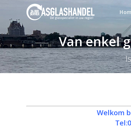
Hom
Van enkel g
I
Welkom bi
Tel: