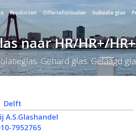
e
Producten
Offerteformulier
Subsidie glas
P
las naar HR/HR+/HR++
solatieglas. Gehard glas. Gelaagd gla
Delft
j A.S.Glashandel
010-7952765