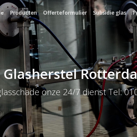
e
Producten
Offerteformulier
Subsidie glas
P
 Glasherstel Rotter
glasschade onze 24/7 dienst Tel: 0