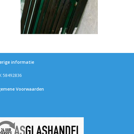
erige informatie
K 58492836
gemene Voorwaarden