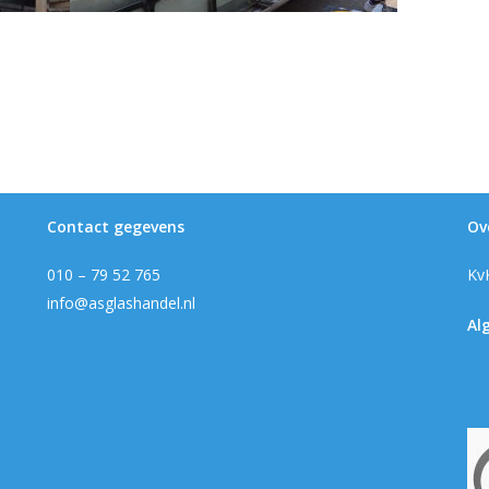
Contact gegevens
Ov
010 – 79 52 765
Kv
info@asglashandel.nl
Al