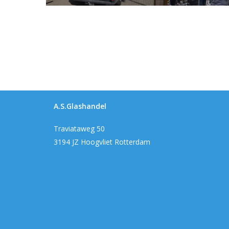
A.S.Glashandel
Traviataweg 50
3194 JZ Hoogvliet Rotterdam