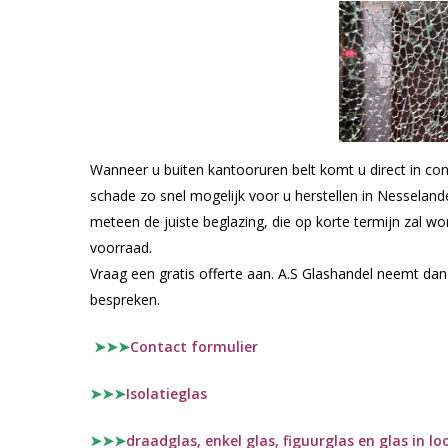
Wanneer u buiten kantooruren belt komt u direct in co
schade zo snel mogelijk voor u herstellen in Nesseland
meteen de juiste beglazing, die op korte termijn zal w
voorraad.
Vraag een gratis offerte aan. A.S Glashandel neemt da
bespreken.
➤➤➤
Contact formulier
➤➤➤
Isolatieglas
➤➤➤
draadglas, enkel glas, figuurglas en glas in lo