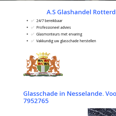
A.S Glashandel Rotte
✅
24/7 bereikbaar
Hit enter to search or ESC to close
✅
Professioneel advies
✅
Glasmonteurs met ervaring
✅
Vakkundig uw glasschade herstellen
G
lasschade in Nesselande. Vo
7952765