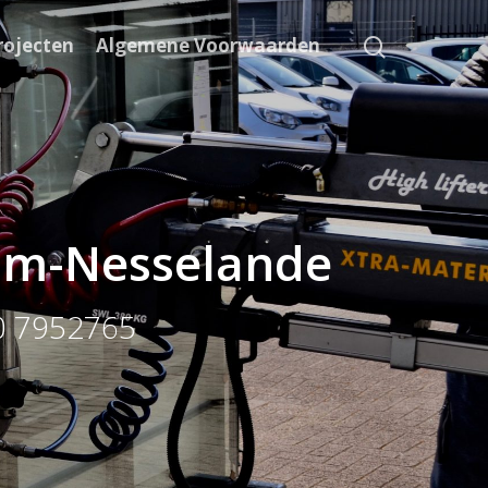
rojecten
Algemene Voorwaarden
dam-Nesselande
10 7952765