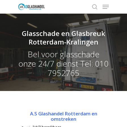
Glasschade en Glasbreuk
Hit enter to search or ESC to close
Rotterdam-Kralingen
Bel voor glasschade
onze 24/7 dienst Tel: 010
7952765
A.S Glashandel Rotterdam en
omstreken