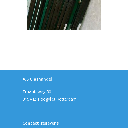
A.S.Glashandel
Traviataweg 50
3194 JZ Hoogvliet Rotterdam
Contact gegevens