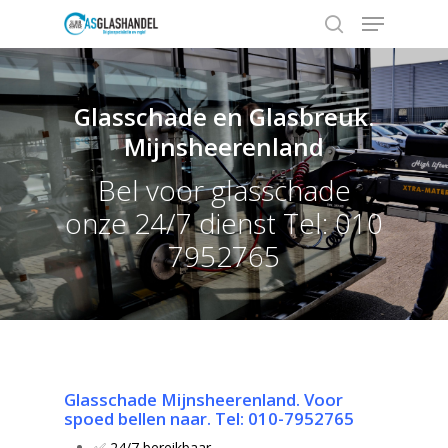
Glasschade en Glasbreuk.
Hit enter to search or ESC to close
Mijnsheerenland
Bel voor glasschade
onze 24/7 dienst Tel: 010
7952765
Glasschade Mijnsheerenland
. Voor
spoed bellen naar
.
Tel: 010-7952765
✅
24/7 bereikbaar