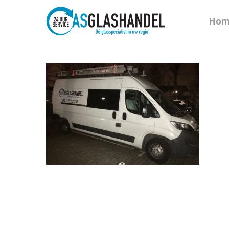
Hom
Hit enter to search or ESC to close