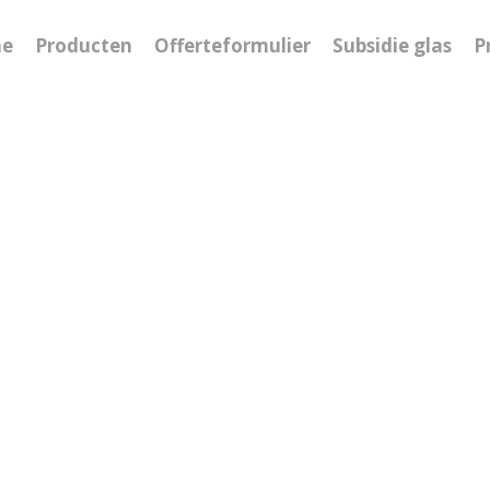
e
Producten
Offerteformulier
Subsidie glas
P