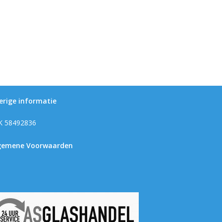
erige informatie
K 58492836
gemene Voorwaarden