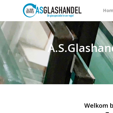
Hom
A.S.Glashand
Welkom bi