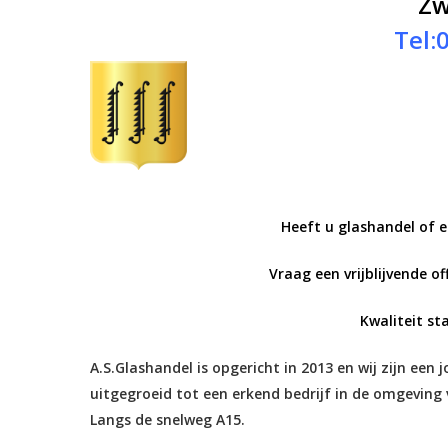
Zw
Tel:
Heeft u glashandel of e
Vraag een vrijblijvende of
Kwaliteit st
A.S.Glashandel is opgericht in 2013 en wij zijn een 
Hit enter to search or ESC to close
uitgegroeid tot een erkend bedrijf in de omgeving 
Langs de snelweg A15.