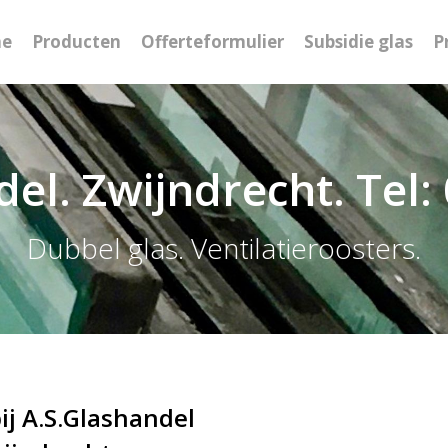
e
Producten
Offerteformulier
Subsidie glas
P
el. Zwijndrecht. Tel
Dubbel glas. Ventilatieroosters.
j A.S.Glashandel