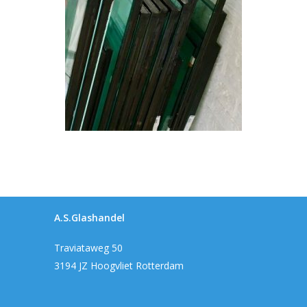
A.S.Glashandel
Traviataweg 50
3194 JZ Hoogvliet Rotterdam