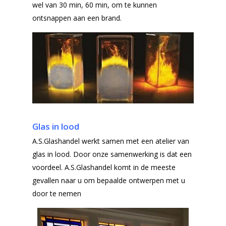
Offerteformulier
Dubbelglas
wel van 30 min, 60 min, om te kunnen
ontsnappen aan een brand.
Ventilatieroosters
Subsidie glas
Gelaagd glas
Projecten
Gehard glas
Algemene Voorwa
Enkelglas
Glas in lood
Glas in lood
A.S.Glashandel werkt samen met een atelier van
glas in lood. Door onze samenwerking is dat een
voordeel. A.S.Glashandel komt in de meeste
gevallen naar u om bepaalde ontwerpen met u
door te nemen