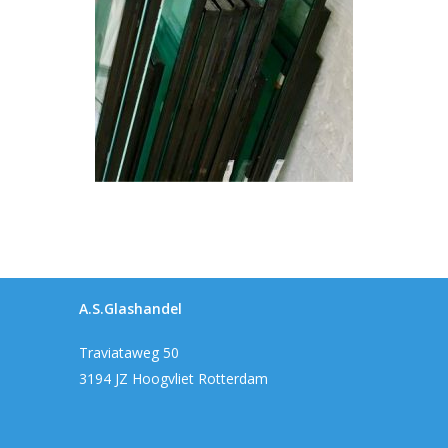
A.S.Glashandel
Traviataweg 50
3194 JZ Hoogvliet Rotterdam