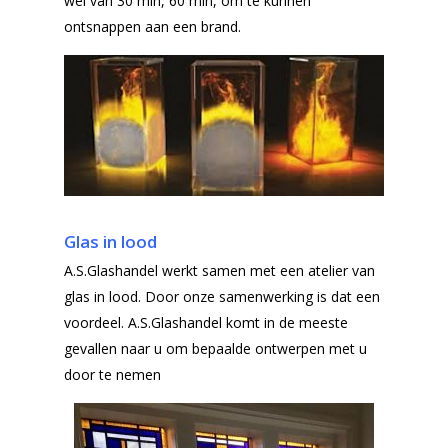
Offerteformulier
wel van 30 min, 60 min, om te kunnen
ontsnappen aan een brand.
Ventilatieroosters
Subsidie glas
Gelaagd glas
Projecten
Gehard glas
Algemene Voorwa
Enkelglas
Glas in lood
Glas in lood
A.S.Glashandel werkt samen met een atelier van
glas in lood. Door onze samenwerking is dat een
voordeel. A.S.Glashandel komt in de meeste
gevallen naar u om bepaalde ontwerpen met u
door te nemen