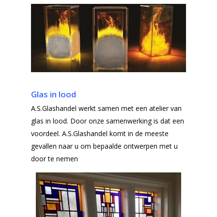
Ventilatieroosters
Subsidie glas
Gelaagd glas
Projecten
Gehard glas
Algemene Voorwa
Enkelglas
Glas in lood
Glas in lood
A.S.Glashandel werkt samen met een atelier van
glas in lood. Door onze samenwerking is dat een
voordeel. A.S.Glashandel komt in de meeste
gevallen naar u om bepaalde ontwerpen met u
door te nemen