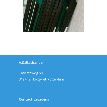
A.S.Glashandel
Traviataweg 50
3194 JZ Hoogvliet Rotterdam
Contact gegevens