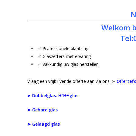
N
Welkom bi
Tel:
✅
Professionele plaatsing
✅ Glaszetters met ervaring
✅ Vakkundig uw glas herstellen
Vraag een vrijblijvende offerte aan via ons.
➤
Offertef
➤
Dubbelglas. HR++glas
➤
Gehard glas
Hit enter to search or ESC to close
➤ Gelaagd glas