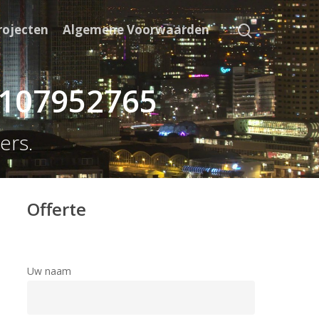
rojecten
Algemene Voorwaarden
0107952765
ers.
Offerte
Uw naam