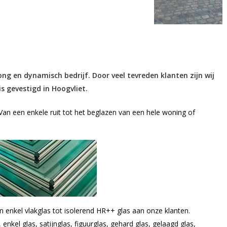
jong en dynamisch bedrijf. Door veel tevreden klanten zijn wij
is gevestigd in Hoogvliet.
 Van een enkele ruit tot het beglazen van een hele woning of
an enkel vlakglas tot isolerend HR++ glas aan onze klanten.
nkel glas, satijnglas, figuurglas, gehard glas, gelaagd glas,