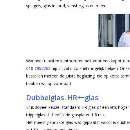
spiegels, glas in lood, vensterglas en meer.
Wanneer u buiten kantooruren belt voor een kapotte ru
010
7952765
hij/ zij zal u zo snel mogelijk helpen. On
bestellen meteen de juiste beglazing, die op korte ter
hebben wij op voorraad.
Dubbelglas. HR++glas
Er is zoveel keuze: standaard HR glas of een iets hog
trippelglas dit heeft drie glasplaten HR+++.
Het meest gebruikte glas wat geplaatst wordt is dubbe
In HR++ is een ruime keuze.