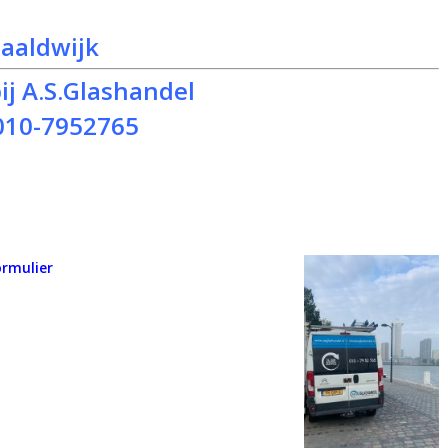
aaldwijk
j A.S.Glashandel
010-7952765
ormulier