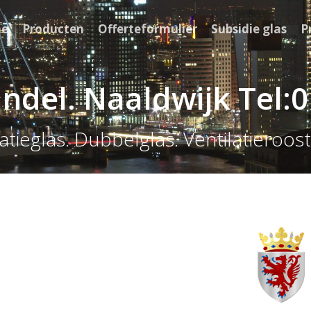
e
Producten
Offerteformulier
Subsidie glas
P
andel. Naaldwijk Tel:
latieglas. Dubbelglas. Ventilatieroost