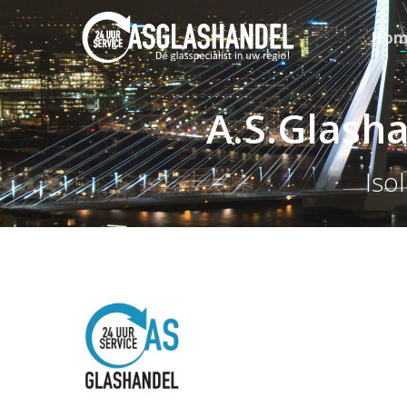
Hom
A.S.Glash
Iso