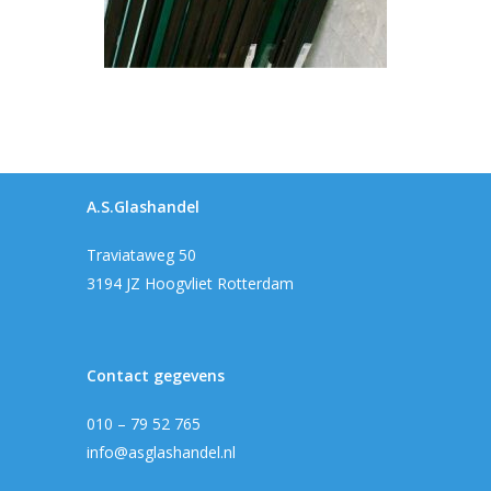
A.S.Glashandel
Traviataweg 50
3194 JZ Hoogvliet Rotterdam
Contact gegevens
010 – 79 52 765
info@asglashandel.nl