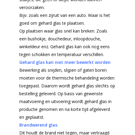
veroorzaken.
Bijv. zoals een zijruit van een auto. Waar is het
goed om gehard glas te plaatsen.
Op plaatsen waar glas snel kan breken. Zoals
een bushokje, douchedeur, inloopdouche,
winkeldeur enz. Gehard glas kan ook nog eens
tegen schokken en temperatuur verschillen.
Gehard glas kan niet meer bewerkt worden
Bewerking als snijden, slijpen of gaten boren
moeten voor de thermische behandeling worden
toegepast. Daarom wordt gehard glas slechts op
Home
bestelling geleverd. Op basis van gewenste
maatvoering en uitvoering wordt gehard glas in
Producten
productie genomen en na korte tijd afgeleverd
Offerteformulier
Dubbelglas
en geplaatst.
Brandwerend glas.
Ventilatieroosters
Subsidie glas
Dit houdt de brand niet tegen, maar vertraagd