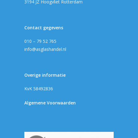
3194 JZ Hoogvliet Rotterdam
Offerteformulier
Dubbelglas
Ventilatieroosters
Subsidie glas
Contact gegevens
Gelaagd glas
Projecten
010 – 79 52 765
Gehard glas
info@asglashandel.nl
Algemene Voorwa
Enkelglas
Glas in lood
Overige informatie
KvK 58492836
Algemene Voorwaarden