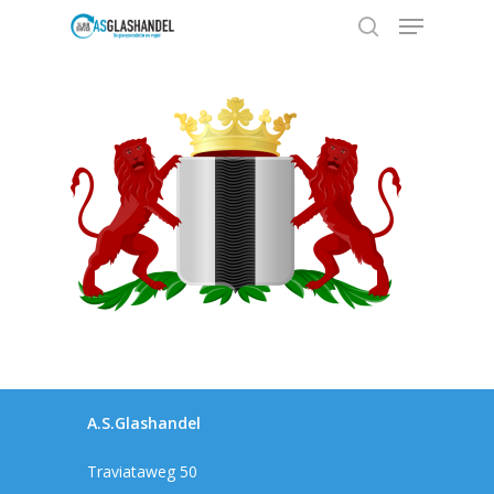
Hit enter to search or ESC to close
A.S.Glashandel
Home
Traviataweg 50
Producten