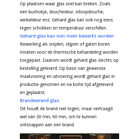
Op plaatsen waar glas snel kan breken. Zoals
een bushokje, douchedeur, inloopdouche,
winkeldeur enz. Gehard glas kan ook nog eens
tegen schokken en temperatuur verschillen.
Gehard glas kan niet meer bewerkt worden
Bewerking als snijden, slijpen of gaten boren
moeten voor de thermische behandeling worden
toegepast. Daarom wordt gehard glas slechts op
Home
bestelling geleverd. Op basis van gewenste
maatvoering en uitvoering wordt gehard glas in
Producten
productie genomen en na korte tijd afgeleverd
Offerteformulier
Dubbelglas
en geplaatst.
Brandwerend glas.
Ventilatieroosters
Subsidie glas
Dit houdt de brand niet tegen, maar vertraagd
Gelaagd glas
wel van 30 min, 60 min, om te kunnen
Projecten
ontsnappen aan een brand.
Gehard glas
Algemene Voorwa
Enkelglas