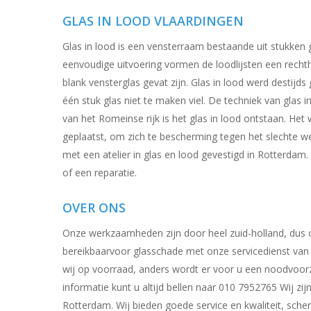
GLAS IN LOOD VLAARDINGEN
Hit enter to search or ESC to close
Glas in lood is een vensterraam bestaande uit stukken gl
eenvoudige uitvoering vormen de loodlijsten een rech
blank vensterglas gevat zijn. Glas in lood werd destij
één stuk glas niet te maken viel. De techniek van glas in 
van het Romeinse rijk is het glas in lood ontstaan. Het
geplaatst, om zich te bescherming tegen het slechte w
met een atelier in glas en lood gevestigd in Rotterdam.
of een reparatie.
OVER ONS
Onze werkzaamheden zijn door heel zuid-holland, dus ook
bereikbaarvoor glasschade met onze servicedienst van
wij op voorraad, anders wordt er voor u een noodvoor
informatie kunt u altijd bellen naar 010 7952765 Wij zij
Rotterdam. Wij bieden goede service en kwaliteit, scher