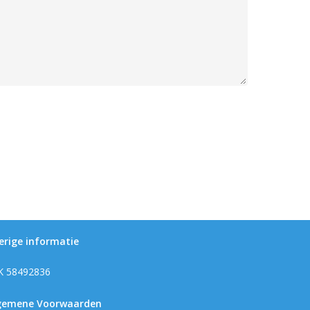
erige informatie
K 58492836
gemene Voorwaarden