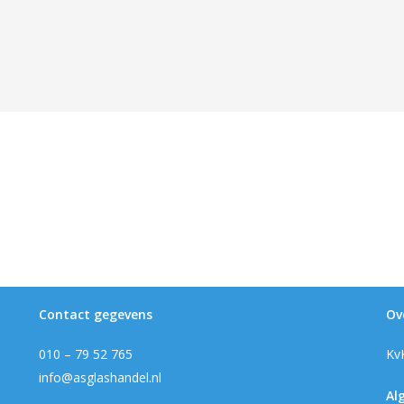
Contact gegevens
Ov
010 – 79 52 765
Kv
info@asglashandel.nl
Al