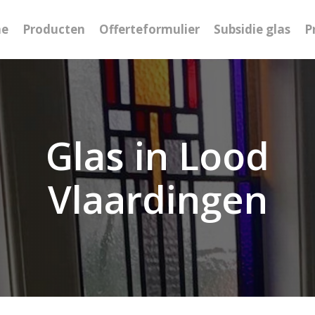
e
Producten
Offerteformulier
Subsidie glas
P
Glas in Lood
Vlaardingen