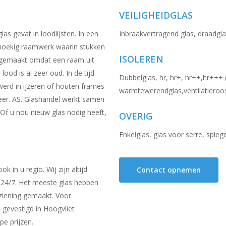
VEILIGHEIDGLAS
as gevat in loodlijsten. In een
Inbraakvertragend glas, draadgl
thoekig raamwerk waarin stukken
ISOLEREN
ds gemaakt omdat een raam uit
lood is al zeer oud. In de tijd
Dubbelglas, hr, hr+, hr++,hr+++ (
 werd in ijzeren of houten frames
warmtewerendglas,ventilatieroos
eer. AS. Glashandel werkt samen
 Of u nou nieuw glas nodig heeft,
OVERIG
Enkelglas, glas voor serre, spieg
 in u regio. Wij zijn altijd
Contact opnemen
 24/7. Het meeste glas hebben
ziening gemaakt. Voor
n gevestigd in Hoogvliet
pe prijzen.