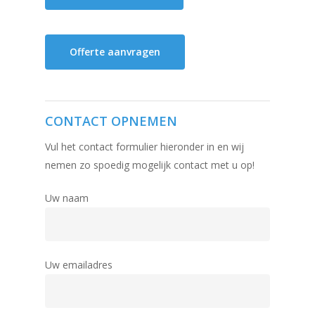
Offerte aanvragen
CONTACT OPNEMEN
Vul het contact formulier hieronder in en wij
Home
nemen zo spoedig mogelijk contact met u op!
Producten
Uw naam
Offerteformulier
Dubbelglas
Ventilatieroosters
Subsidie glas
Gelaagd glas
Uw emailadres
Projecten
Gehard glas
Algemene Voorwa