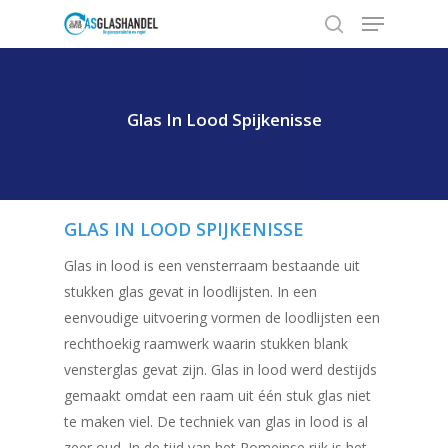
Glas In Lood Spijkenisse
Hit enter to search or ESC to close
GLAS IN LOOD SPIJKENISSE
Glas in lood is een vensterraam bestaande uit
stukken glas gevat in loodlijsten. In een
eenvoudige uitvoering vormen de loodlijsten een
rechthoekig raamwerk waarin stukken blank
vensterglas gevat zijn. Glas in lood werd destijds
gemaakt omdat een raam uit één stuk glas niet
te maken viel. De techniek van glas in lood is al
zeer oud. In de tijd van het Romeinse rijk is het