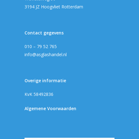
Producten
3194 JZ Hoogvliet Rotterdam
Offerteformulier
Dubbelglas
Ventilatieroosters
Subsidie glas
Contact gegevens
Gelaagd glas
Projecten
010 – 79 52 765
Gehard glas
Algemene Voorwa
info@asglashandel.nl
Enkelglas
Glas in lood
Overige informatie
KvK 58492836
Algemene Voorwaarden