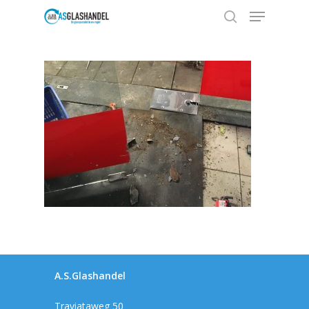
Hit enter to search or ESC to close
A.S.Glashandel
Home
Traviataweg 50