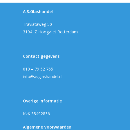
Home
A.S.Glashandel
Producten
Traviataweg 50
Offerteformulier
Dubbelglas
3194 JZ Hoogvliet Rotterdam
Ventilatieroosters
Subsidie glas
Gelaagd glas
Projecten
Contact gegevens
Gehard glas
Algemene Voorwa
010 – 79 52 765
Enkelglas
info@asglashandel.nl
Glas in lood
Overige informatie
KvK 58492836
Algemene Voorwaarden